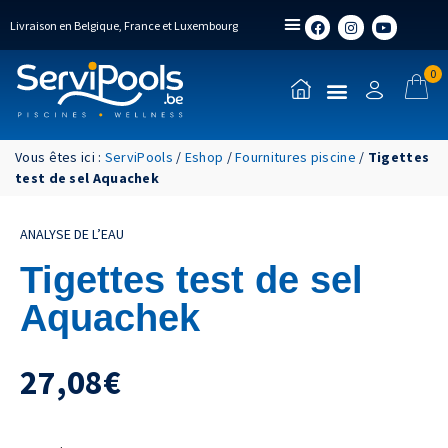
Livraison en Belgique, France et Luxembourg
0
Vous êtes ici :
ServiPools
/
Eshop
/
Fournitures piscine
/
Tigettes
test de sel Aquachek
ANALYSE DE L’EAU
Tigettes test de sel
Aquachek
27,08
€