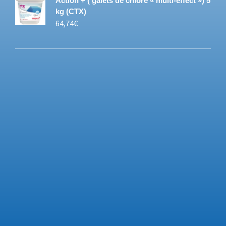
Action + ( galets de chlore « multi-effect ») 5
kg (CTX)
64,74
€