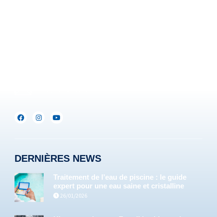
Rue Brigade Piron, 59
B-6220 Fleurus-Heppignies
Be :
+32(0)71/25.35.28
Lux :
+352(0)691.892.465
info@servipools.be
DERNIÈRES NEWS
Traitement de l’eau de piscine : le guide
expert pour une eau saine et cristalline
26/01/2026