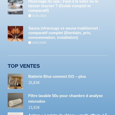
Hivernage du spa : Faut-il le vider ou le
laisser tourner ? (Guide complet et
comparatif)
15/01/2026
Sauna infrarouge vs sauna traditionnel :
comparatif complet (Bienfaits, prix,
consommation, installation)
10/01/2026
TOP VENTES
Batterie Blue connect GO – plus
25,83
€
Filtre lavable 50u pour chambre d analyse
microdos
13,92
€