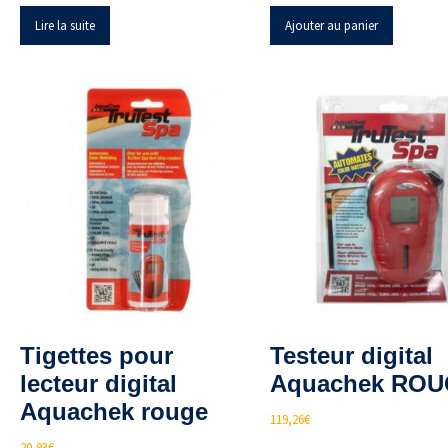
Lire la suite
Ajouter au panier
Tigettes pour
Testeur digital
lecteur digital
Aquachek RO
Aquachek rouge
119,26
€
20,93
€