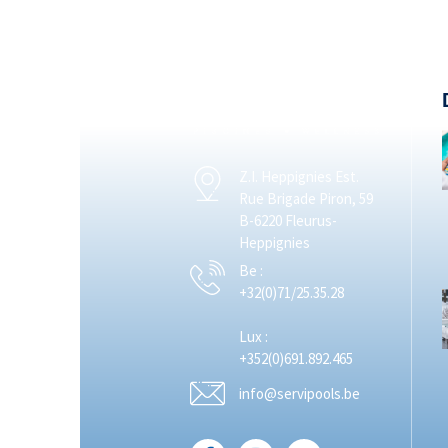
Z.I. Heppignies Est.
Rue Brigade Piron, 59
B-6220 Fleurus-
Heppignies
Be :
+32(0)71/25.35.28
Lux :
+352(0)691.892.465
info@servipools.be