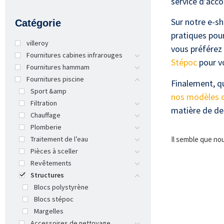
service d’acc
Sur notre e-s
Catégorie
pratiques pou
villeroy
vous préférez
Fournitures cabines infrarouges
Stépoc
pour vo
Fournitures hammam
Fournitures piscine
Finalement, qu
Sport &amp
nos modèles d
Filtration
matière de des
Chauffage
Plomberie
Il semble que no
Traitement de l’eau
Pièces à sceller
Revêtements
Structures
Blocs polystyrène
Blocs stépoc
Margelles
Accessoires de nettoyage