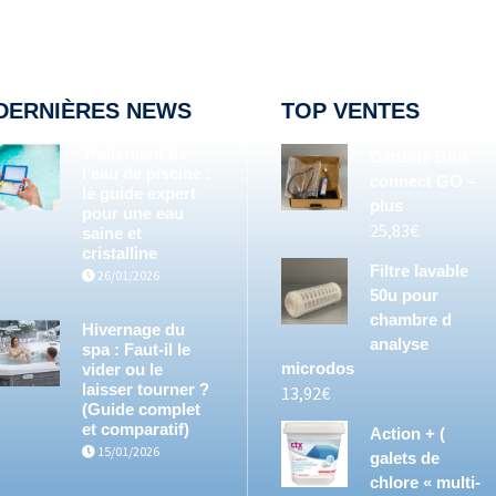
DERNIÈRES NEWS
TOP VENTES
Traitement de
Batterie Blue
l’eau de piscine :
connect GO –
le guide expert
plus
pour une eau
25,83
€
saine et
cristalline
Filtre lavable
26/01/2026
50u pour
chambre d
Hivernage du
analyse
spa : Faut-il le
microdos
vider ou le
laisser tourner ?
13,92
€
(Guide complet
et comparatif)
Action + (
15/01/2026
galets de
chlore « multi-