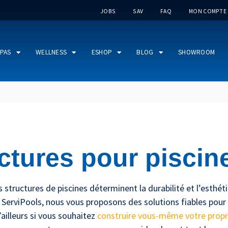
JOBS
SAV
FAQ
MON COMPTE
PAS
WELLNESS
ESHOP
BLOG
SHOWROOM
ctures pour piscin
s structures de piscines déterminent la durabilité et l’esthéti
ServiPools, nous vous proposons des solutions fiables pour c
ailleurs si vous souhaitez
construire vous-même votre propr