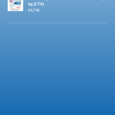
kg (CTX)
64,74
€