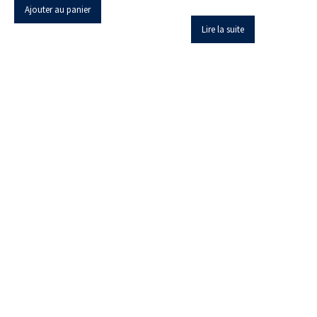
Ajouter au panier
Lire la suite
Z.I. Heppignies Est.