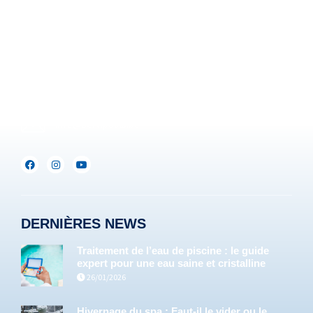
Rue Brigade Piron, 59
B-6220 Fleurus-Heppignies
Be :
+32(0)71/25.35.28
Lux :
+352(0)691.892.465
info@servipools.be
DERNIÈRES NEWS
Traitement de l’eau de piscine : le guide
expert pour une eau saine et cristalline
26/01/2026
Hivernage du spa : Faut-il le vider ou le