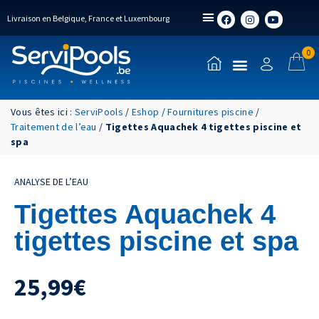
Livraison en Belgique, France et Luxembourg
0
Vous êtes ici :
ServiPools
/
Eshop
/
Fournitures piscine
/
Traitement de l’eau
/
Tigettes Aquachek 4 tigettes piscine et
spa
ANALYSE DE L’EAU
Tigettes Aquachek 4
tigettes piscine et spa
25,99
€