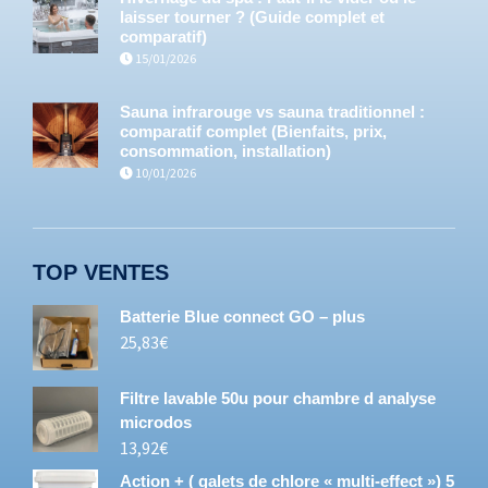
laisser tourner ? (Guide complet et
comparatif)
15/01/2026
Sauna infrarouge vs sauna traditionnel :
comparatif complet (Bienfaits, prix,
consommation, installation)
10/01/2026
TOP VENTES
Batterie Blue connect GO – plus
25,83
€
Filtre lavable 50u pour chambre d analyse
microdos
13,92
€
Action + ( galets de chlore « multi-effect ») 5