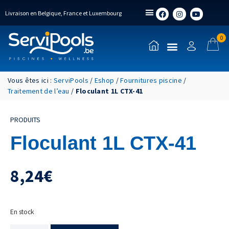
Livraison en Belgique, France et Luxembourg
0
Vous êtes ici :
ServiPools
/
Eshop
/
Fournitures piscine
/
Traitement de l’eau
/
Floculant 1L CTX-41
PRODUITS
Floculant 1L CTX-41
8,24
€
En stock