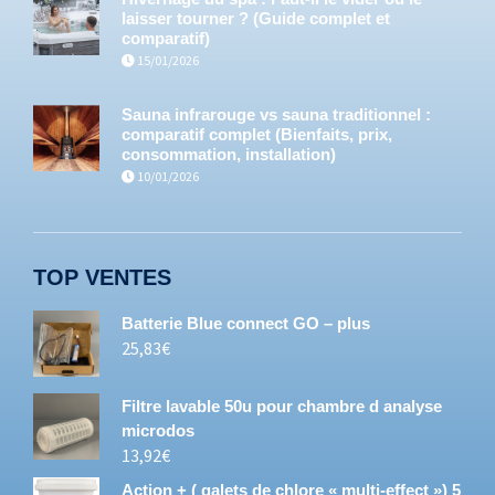
laisser tourner ? (Guide complet et
comparatif)
15/01/2026
Sauna infrarouge vs sauna traditionnel :
comparatif complet (Bienfaits, prix,
consommation, installation)
10/01/2026
TOP VENTES
Batterie Blue connect GO – plus
25,83
€
Filtre lavable 50u pour chambre d analyse
microdos
13,92
€
Action + ( galets de chlore « multi-effect ») 5