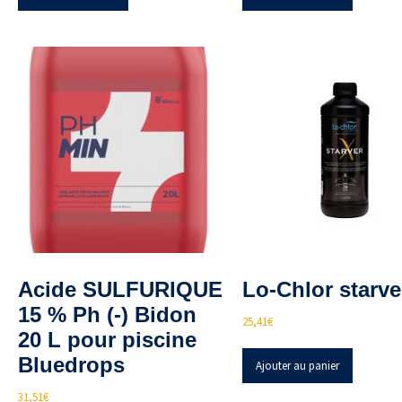
Acide SULFURIQUE
Lo-Chlor starve
15 % Ph (-) Bidon
25,41
€
20 L pour piscine
Bluedrops
Ajouter au panier
31,51
€