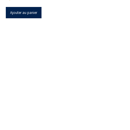
Ajouter au panier
Z.I. Heppignies Est.