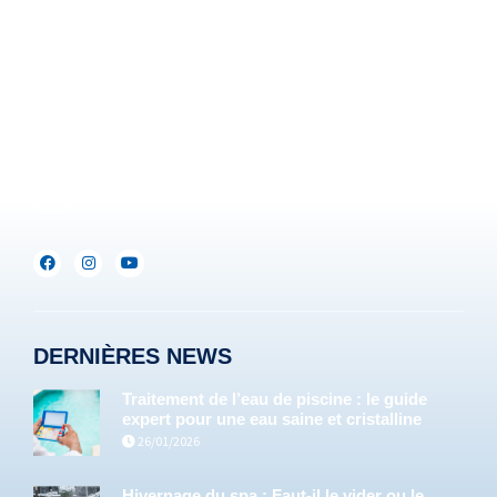
Rue Brigade Piron, 59
B-6220 Fleurus-Heppignies
Be :
+32(0)71/25.35.28
Lux :
+352(0)691.892.465
info@servipools.be
DERNIÈRES NEWS
Traitement de l’eau de piscine : le guide
expert pour une eau saine et cristalline
26/01/2026
Hivernage du spa : Faut-il le vider ou le