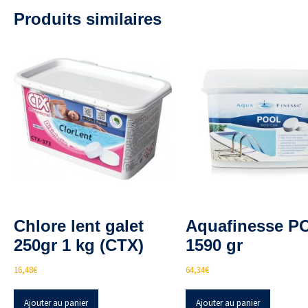
Produits similaires
Chlore lent galet
Aquafinesse P
250gr 1 kg (CTX)
1590 gr
16,48
€
64,34
€
Ajouter au panier
Ajouter au panier