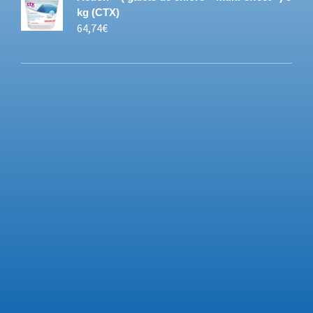
kg (CTX)
64,74
€