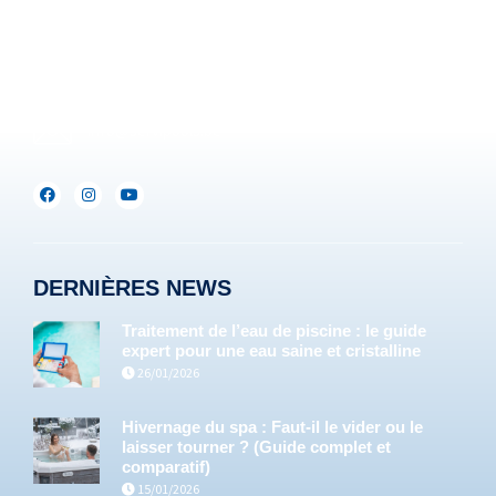
+32(0)71/25.35.28
Lux :
+352(0)691.892.465
info@servipools.be
DERNIÈRES NEWS
Traitement de l’eau de piscine : le guide
expert pour une eau saine et cristalline
26/01/2026
Hivernage du spa : Faut-il le vider ou le
laisser tourner ? (Guide complet et
comparatif)
15/01/2026