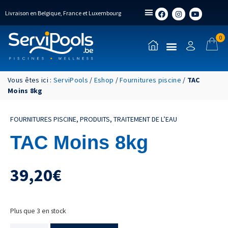
Livraison en Belgique, France et Luxembourg
0
Vous êtes ici :
ServiPools
/
Eshop
/
Fournitures piscine
/
TAC
Moins 8kg
FOURNITURES PISCINE
,
PRODUITS
,
TRAITEMENT DE L’EAU
TAC Moins 8kg
39,20
€
Plus que 3 en stock