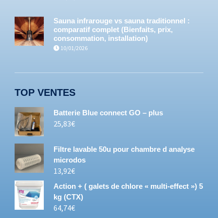
Sauna infrarouge vs sauna traditionnel :
comparatif complet (Bienfaits, prix,
consommation, installation)
10/01/2026
TOP VENTES
Batterie Blue connect GO – plus
25,83
€
Filtre lavable 50u pour chambre d analyse
microdos
13,92
€
Action + ( galets de chlore « multi-effect ») 5
kg (CTX)
64,74
€