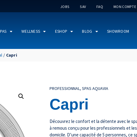
JOBS
SAV
FAQ
MON COMPTE
PAS
WELLNESS
ESHOP
BLOG
SHOWROOM
al
/
Capri
PROFESSIONNAL
,
SPAS AQUAVIA
Capri
Découvrez le confort et la détente avec le spa
à remous conçu pour les professionnels et le
domicile. D’une capacité de 5 personnes, ce sp