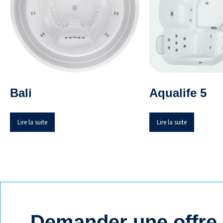
Bali
Aqualife 5
Lire la suite
Lire la suite
Demander une offre