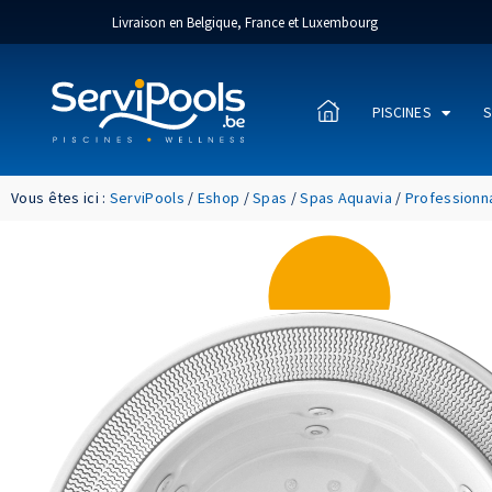
Livraison en Belgique, France et Luxembourg
PISCINES
S
Vous êtes ici :
ServiPools
/
Eshop
/
Spas
/
Spas Aquavia
/
Professionn