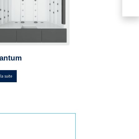
antum
 la suite