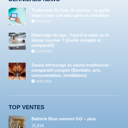
Traitement de l’eau de piscine : le guide
expert pour une eau saine et cristalline
26/01/2026
Hivernage du spa : Faut-il le vider ou le
laisser tourner ? (Guide complet et
comparatif)
15/01/2026
Sauna infrarouge vs sauna traditionnel :
comparatif complet (Bienfaits, prix,
consommation, installation)
10/01/2026
TOP VENTES
Batterie Blue connect GO – plus
25,83
€