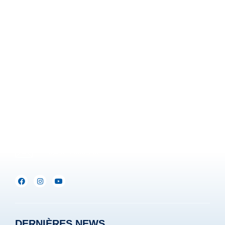
Z.I. Heppignies Est.
Rue Brigade Piron, 59
B-6220 Fleurus-Heppignies
Be :
+32(0)71/25.35.28
Lux :
+352(0)691.892.465
info@servipools.be
DERNIÈRES NEWS