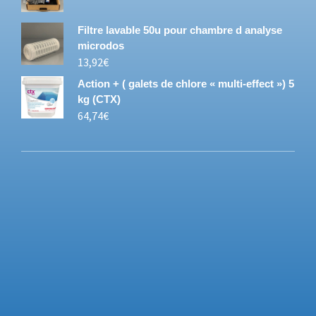
Filtre lavable 50u pour chambre d analyse
microdos
13,92
€
Action + ( galets de chlore « multi-effect ») 5
kg (CTX)
64,74
€