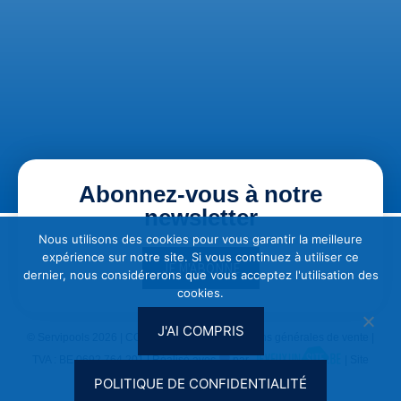
Abonnez-vous à notre
newsletter
Nous utilisons des cookies pour vous garantir la meilleure
expérience sur notre site. Si vous continuez à utiliser ce
JE M'ABONNE
dernier, nous considérerons que vous acceptez l'utilisation des
cookies.
J'AI COMPRIS
© Servipools 2026 |
CGU & Vie privée
|
Conditions générales de vente
|
TVA : BE 0692.764.201 | Réalisé avec
par
| Site
optimisé SEO par
Clef2web
POLITIQUE DE CONFIDENTIALITÉ