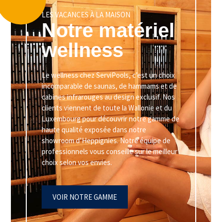
LES VACANCES À LA MAISON
Notre matériel
wellness
Le wellness chez ServiPools, c’est un choix
incomparable de saunas, de hammams et de
cabines infrarouges au design exclusif. Nos
clients viennent de toute la Wallonie et du
Luxembourg pour découvrir notre gamme de
haute qualité exposée dans notre
showroom d’Heppignies. Notre équipe de
professionnels vous conseille sur le meilleur
choix selon vos envies.
VOIR NOTRE GAMME