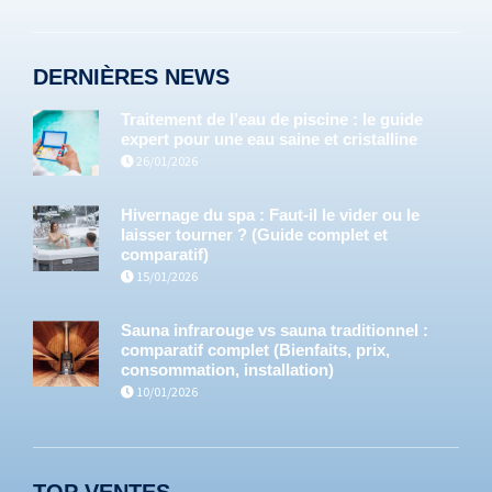
DERNIÈRES NEWS
Traitement de l’eau de piscine : le guide
expert pour une eau saine et cristalline
26/01/2026
Hivernage du spa : Faut-il le vider ou le
laisser tourner ? (Guide complet et
comparatif)
15/01/2026
Sauna infrarouge vs sauna traditionnel :
comparatif complet (Bienfaits, prix,
consommation, installation)
10/01/2026
TOP VENTES