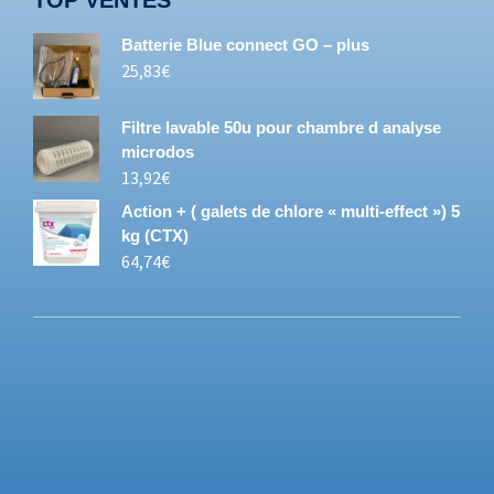
Batterie Blue connect GO – plus
25,83
€
Filtre lavable 50u pour chambre d analyse
microdos
13,92
€
Action + ( galets de chlore « multi-effect ») 5
kg (CTX)
64,74
€