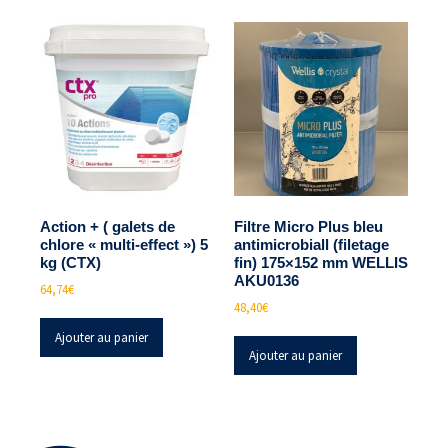
Action + ( galets de
Filtre Micro Plus bleu
chlore « multi-effect ») 5
antimicrobiall (filetage
kg (CTX)
fin) 175×152 mm WELLIS
AKU0136
64,74
€
48,40
€
Ajouter au panier
Ajouter au panier