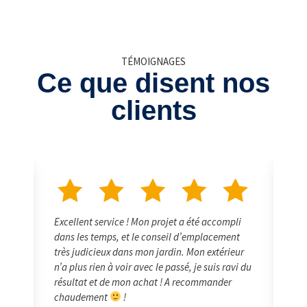
TÉMOIGNAGES
Ce que disent nos
clients
ompli
Très bon conseiller, explicite et précis
ment
rieur
Mike Varnier
 ravi du
er