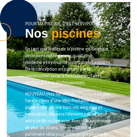
POUR MA PISCINE, C’EST SERVIPOOLS
Nos
piscines
En tant que leader de la piscine en Belgique,
découvrez notre gamme qualitative,
moderne et innovante pour tous les espaces.
De la conception en passant par la
construction jusqu’à l’installation, faites
confiance à nos professionnels.
NOUVEAU chez ServiPools ! Pourquoi ne pas
faire le choix d’une Mini-Pool pour un Maxi
plaisir ? Une piscine hors sol, élégante et
minimaliste, elle sera l’élément parfait pour
votre jardin ou terrasse. Avec une expérience
de plus de 30 ans, ServiPools est le
partenaire idéal pour votre projet piscine et