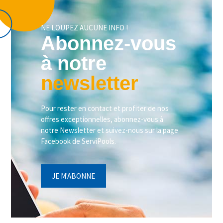
NE LOUPEZ AUCUNE INFO !
Abonnez-vous
à notre
newsletter
Pour rester en contact et profiter de nos
offres exceptionnelles, abonnez-vous à
notre Newsletter et suivez-nous sur la page
Facebook de ServiPools.
JE M'ABONNE