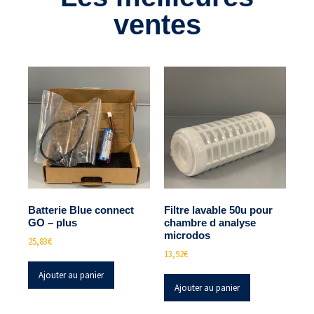
ventes
Batterie Blue connect
Filtre lavable 50u pour
GO – plus
chambre d analyse
microdos
25,83
€
13,92
€
Ajouter au panier
Ajouter au panier