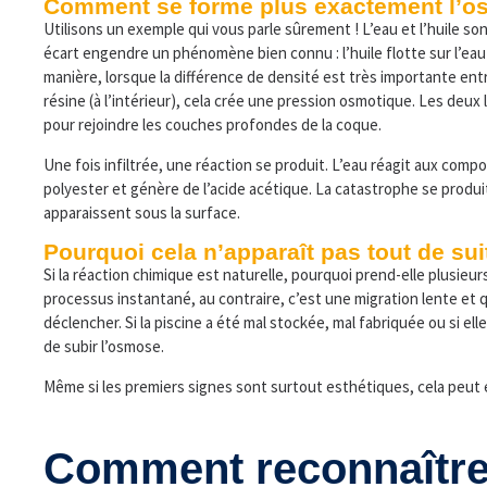
Comment se forme plus exactement l’o
Utilisons un exemple qui vous parle sûrement ! L’eau et l’huile so
écart engendre un phénomène bien connu : l’huile flotte sur l’eau
manière, lorsque la différence de densité est très importante entre 
résine (à l’intérieur), cela crée une pression osmotique. Les deux liq
pour rejoindre les couches profondes de la coque.
Une fois infiltrée, une réaction se produit. L’eau réagit aux com
polyester et génère de l’acide acétique. La catastrophe se produit
apparaissent sous la surface.
Pourquoi cela n’apparaît pas tout de sui
Si la réaction chimique est naturelle, pourquoi prend-elle plusieur
processus instantané, au contraire, c’est une migration lente et 
déclencher. Si la piscine a été mal stockée, mal fabriquée ou si ell
de subir l’osmose.
Même si les premiers signes sont surtout esthétiques, cela peut é
Comment reconnaître