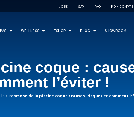
JOBS
SAV
FAQ
MON COMPTE
PAS
WELLNESS
ESHOP
BLOG
SHOWROOM
cine coque : cause
mment l’éviter !
ils
/
L’osmose de la piscine coque : causes, risques et comment l’é