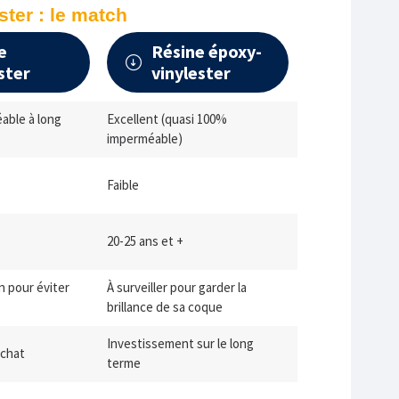
ster : le match
e
Résine époxy-
ster
vinylester
able à long
Excellent (quasi 100%
imperméable)
Faible
20-25 ans et +
n pour éviter
À surveiller pour garder la
brillance de sa coque
Investissement sur le long
achat
terme