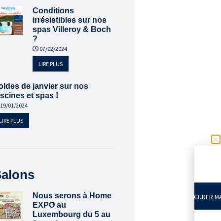
Conditions
irrésistibles sur nos
spas Villeroy & Boch
?
07/02/2024
LIRE PLUS
oldes de janvier sur nos
iscines et spas !
19/01/2024
LIRE PLUS
alons
Nous serons à Home
CONFIGURER MA
EXPO au
Luxembourg du 5 au