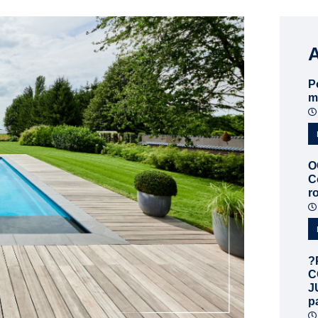
P
m
O
C
r
?
C
J
p