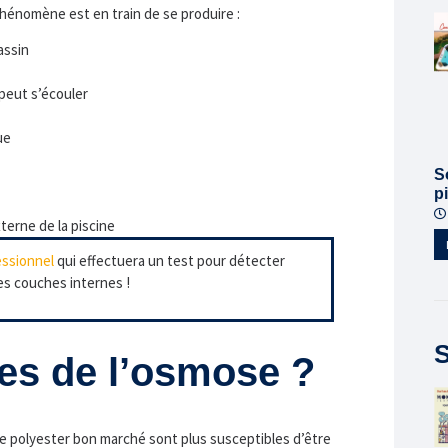
 phénomène est en train de se produire :
assin
 peut s’écouler
ue
S
p
xterne de la piscine
essionnel
qui effectuera un test pour détecter
les couches internes !
S
ses de l’osmose ?
e polyester bon marché sont plus susceptibles d’être