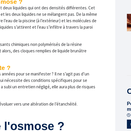
smose ?
nt deux liquides qui ont des densités différentes. Cet
 et les deux liquides ne se mélangent pas. De la même
l’eau de la piscine (à l’extérieur) et les molécules de
uides s’attirent et l’eau s’infiltre à travers la paroi
posants chimiques non polymérisés de la résine
 alors, des cloques remplies de liquide brunâtre
te ?
s années pour se manifester ? Il ne s’agit pas d’un
qui nécessite des conditions spécifiques pour se
e a subi un entretien négligé, elle aura plus de risques
O
voluer vers une altération de l’étanchéité.
P
m
 l'osmose ?