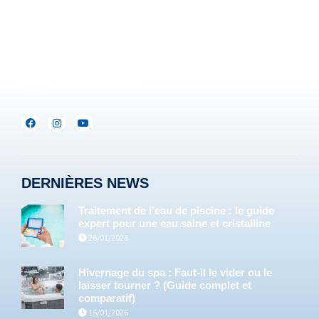
+32(0)71/25.35.28
Lux :
+352(0)691.892.465
info@servipools.be
DERNIÈRES NEWS
Traitement de l’eau de piscine : le guide
expert pour une eau saine et cristalline
26/01/2026
Hivernage du spa : Faut-il le vider ou le
laisser tourner ? (Guide complet et
comparatif)
15/01/2026