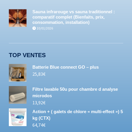
Sauna infrarouge vs sauna traditionnel :
comparatif complet (Bienfaits, prix,
consommation, installation)
10/01/2026
TOP VENTES
Batterie Blue connect GO – plus
25,83
€
Filtre lavable 50u pour chambre d analyse
microdos
13,92
€
Action + ( galets de chlore « multi-effect ») 5
kg (CTX)
64,74
€