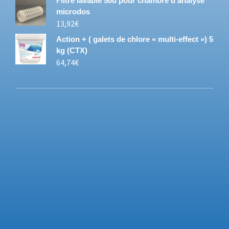
Filtre lavable 50u pour chambre d analyse
microdos
13,92
€
Action + ( galets de chlore « multi-effect ») 5
kg (CTX)
64,74
€