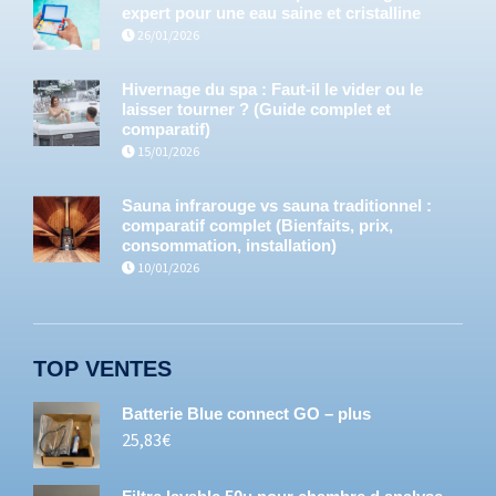
expert pour une eau saine et cristalline
26/01/2026
Hivernage du spa : Faut-il le vider ou le
laisser tourner ? (Guide complet et
comparatif)
15/01/2026
Sauna infrarouge vs sauna traditionnel :
comparatif complet (Bienfaits, prix,
consommation, installation)
10/01/2026
TOP VENTES
Batterie Blue connect GO – plus
25,83
€