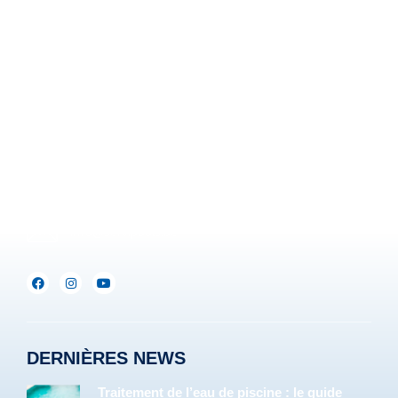
Z.I. Heppignies Est.
Rue Brigade Piron, 59
B-6220 Fleurus-Heppignies
Be :
+32(0)71/25.35.28
Lux :
+352(0)691.892.465
info@servipools.be
DERNIÈRES NEWS
Traitement de l’eau de piscine : le guide