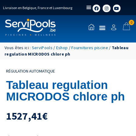
Livraison en Belgique, France et Luxembourg
0
Vous êtes ici :
ServiPools
/
Eshop
/
Fournitures piscine
/
Tableau
regulation MICRODOS chlore ph
RÉGULATION AUTOMATIQUE
Tableau regulation
MICRODOS chlore ph
1527,41
€