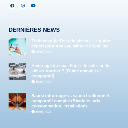
DERNIÈRES NEWS
Traitement de l’eau de piscine : le guide
expert pour une eau saine et cristalline
26/01/2026
Hivernage du spa : Faut-il le vider ou le
laisser tourner ? (Guide complet et
comparatif)
15/01/2026
Sauna infrarouge vs sauna traditionnel :
comparatif complet (Bienfaits, prix,
consommation, installation)
10/01/2026