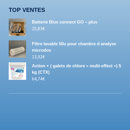
TOP VENTES
Batterie Blue connect GO – plus
25,83
€
Filtre lavable 50u pour chambre d analyse
microdos
13,92
€
Action + ( galets de chlore « multi-effect ») 5
kg (CTX)
64,74
€