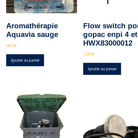
Aromathérapie
Flow switch po
Aquavia sauge
gopac enpi 4 e
HWX83000012
18,31
€
72,67
€
Ajouter au panier
Ajouter au panier