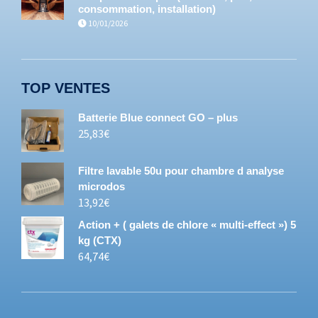
consommation, installation)
10/01/2026
TOP VENTES
Batterie Blue connect GO – plus
25,83
€
Filtre lavable 50u pour chambre d analyse
microdos
13,92
€
Action + ( galets de chlore « multi-effect ») 5
kg (CTX)
64,74
€