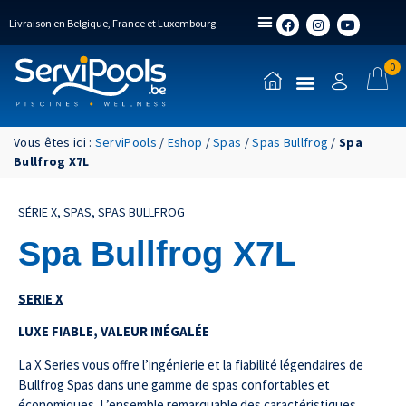
Livraison en Belgique, France et Luxembourg
0
Vous êtes ici :
ServiPools
/
Eshop
/
Spas
/
Spas Bullfrog
/
Spa
Bullfrog X7L
SÉRIE X
,
SPAS
,
SPAS BULLFROG
Spa Bullfrog X7L
SERIE X
LUXE FIABLE, VALEUR INÉGALÉE
La X Series vous offre l’ingénierie et la fiabilité légendaires de
Bullfrog Spas dans une gamme de spas confortables et
économiques. L’ensemble remarquable des caractéristiques