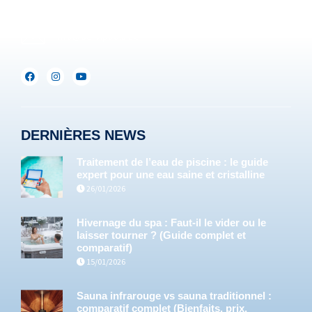
+352(0)691.892.465
info@servipools.be
DERNIÈRES NEWS
Traitement de l’eau de piscine : le guide
expert pour une eau saine et cristalline
26/01/2026
Hivernage du spa : Faut-il le vider ou le
laisser tourner ? (Guide complet et
comparatif)
15/01/2026
Sauna infrarouge vs sauna traditionnel :
comparatif complet (Bienfaits, prix,