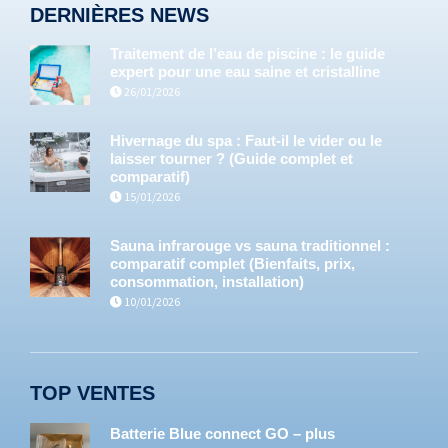
DERNIÈRES NEWS
Traitement de l’eau de piscine : le guide
expert pour une eau saine et cristalline
26/01/2026
Hivernage du spa : Faut-il le vider ou le
laisser tourner ? (Guide complet et
comparatif)
15/01/2026
Sauna infrarouge vs sauna traditionnel :
comparatif complet (Bienfaits, prix,
consommation, installation)
10/01/2026
TOP VENTES
Batterie Blue connect GO – plus