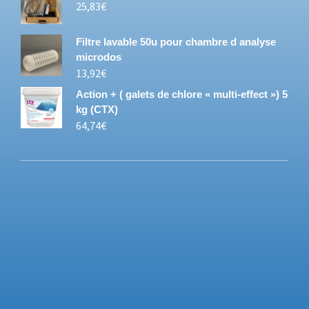
25,83
€
Filtre lavable 50u pour chambre d analyse
microdos
13,92
€
Action + ( galets de chlore « multi-effect ») 5
kg (CTX)
64,74
€