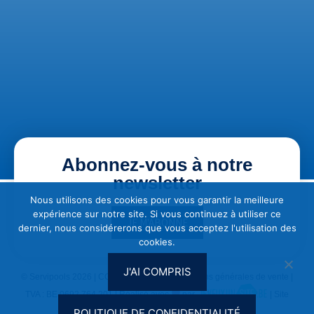
Abonnez-vous à notre
newsletter
Nous utilisons des cookies pour vous garantir la meilleure
expérience sur notre site. Si vous continuez à utiliser ce
JE M'ABONNE
dernier, nous considérerons que vous acceptez l'utilisation des
cookies.
J'AI COMPRIS
© Servipools 2026 |
CGU & Vie privée
|
Conditions générales de vente
|
TVA : BE 0692.764.201 | Réalisé avec
par
| Site
optimisé SEO par
Clef2web
POLITIQUE DE CONFIDENTIALITÉ