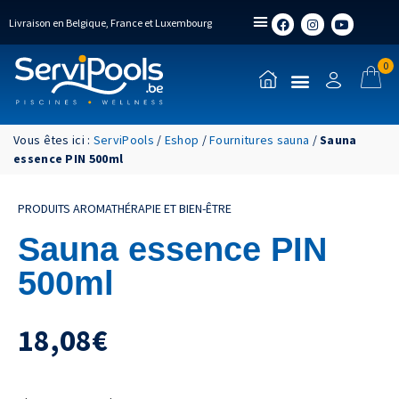
Livraison en Belgique, France et Luxembourg
0
Vous êtes ici :
ServiPools
/
Eshop
/
Fournitures sauna
/
Sauna
essence PIN 500ml
PRODUITS AROMATHÉRAPIE ET BIEN-ÊTRE
Sauna essence PIN
500ml
18,08
€