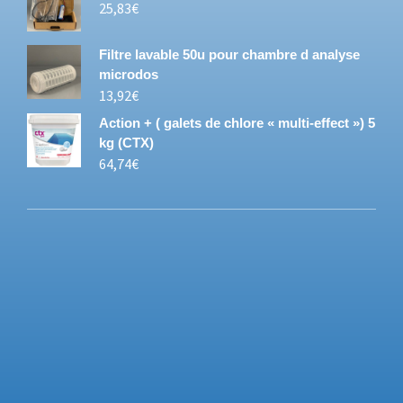
25,83
€
Filtre lavable 50u pour chambre d analyse
microdos
13,92
€
Action + ( galets de chlore « multi-effect ») 5
kg (CTX)
64,74
€