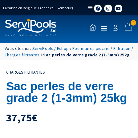
Livraison en Belgique, France et Luxembourg
0
Vous êtes ici :
ServiPools
/
Eshop
/
Fournitures piscine
/
Filtration
/
Charges filtrantes
/
Sac perles de verre grade 2 (1-3mm) 25kg
CHARGES FILTRANTES
Sac perles de verre
grade 2 (1-3mm) 25kg
37,75
€