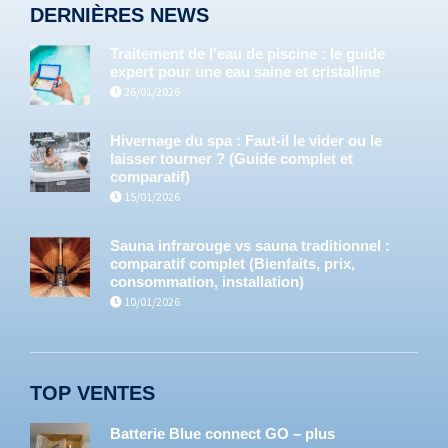
DERNIÈRES NEWS
Traitement de l’eau de piscine : le guide
expert pour une eau saine et cristalline
26/01/2026
Hivernage du spa : Faut-il le vider ou le
laisser tourner ? (Guide complet et
comparatif)
15/01/2026
Sauna infrarouge vs sauna traditionnel :
comparatif complet (Bienfaits, prix,
consommation, installation)
10/01/2026
TOP VENTES
Batterie Blue connect GO – plus