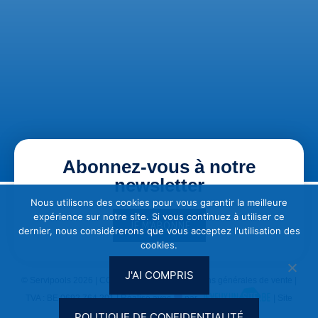
Abonnez-vous à notre
newsletter
Nous utilisons des cookies pour vous garantir la meilleure
expérience sur notre site. Si vous continuez à utiliser ce
JE M'ABONNE
dernier, nous considérerons que vous acceptez l'utilisation des
cookies.
J'AI COMPRIS
© Servipools 2026 |
CGU & Vie privée
|
Conditions générales de vente
|
TVA : BE 0692.764.201 | Réalisé avec
par
| Site
optimisé SEO par
Clef2web
POLITIQUE DE CONFIDENTIALITÉ