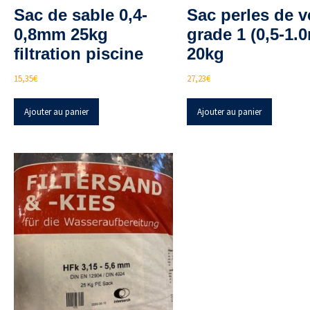
Sac de sable 0,4-
Sac perles de v
0,8mm 25kg
grade 1 (0,5-1.
filtration piscine
20kg
15,35
€
27,23
€
Ajouter au panier
Ajouter au panier