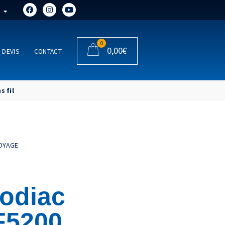
0
0,00
€
DEVIS
CONTACT
 fil
OYAGE
odiac
F5200