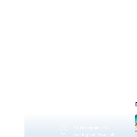
Z.I. Heppignies Est.
Rue Brigade Piron, 59