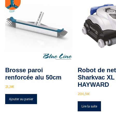
Brosse paroi
Robot de ne
renforcée alu 50cm
Sharkvac XL 
HAYWARD
23,34
€
2030,56
€
Ajouter au panier
Lire la suite