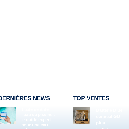
DERNIÈRES NEWS
TOP VENTES
Traitement de
Batterie Blue
l’eau de piscine :
connect GO –
le guide expert
plus
pour une eau