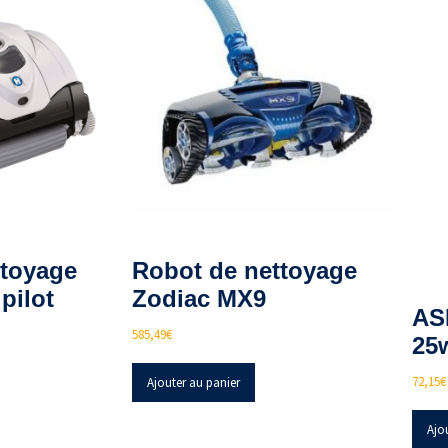
ttoyage
Robot de nettoyage
pilot
Zodiac MX9
AS
585,49
€
25w
72,15
€
Ajouter au panier
Ajo