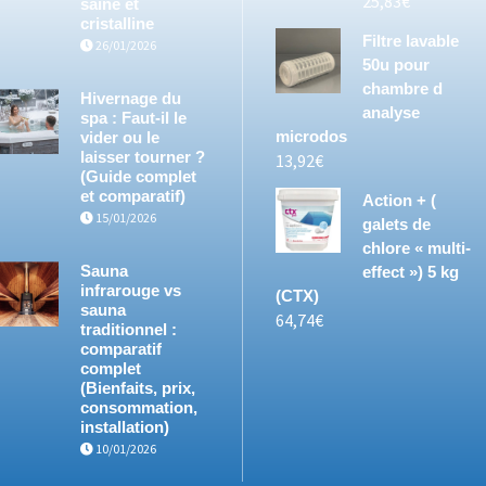
25,83
€
saine et
cristalline
Filtre lavable
26/01/2026
50u pour
chambre d
Hivernage du
analyse
spa : Faut-il le
microdos
vider ou le
laisser tourner ?
13,92
€
(Guide complet
et comparatif)
Action + (
15/01/2026
galets de
chlore « multi-
Sauna
effect ») 5 kg
infrarouge vs
(CTX)
sauna
64,74
€
traditionnel :
comparatif
complet
(Bienfaits, prix,
consommation,
installation)
10/01/2026