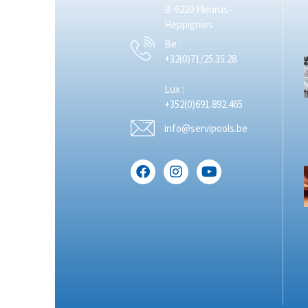
B-6220 Fleurus-
Heppignies
Be :
+32(0)71/25.35.28
Lux :
+352(0)691.892.465
info@servipools.be