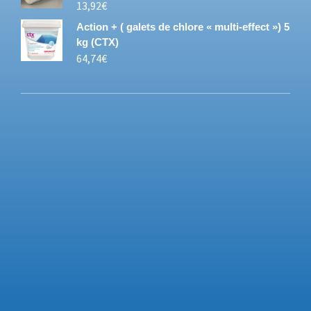
13,92
€
Action + ( galets de chlore « multi-effect ») 5
kg (CTX)
64,74
€