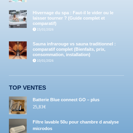
Hivernage du spa : Faut-il le vider ou le
laisser tourner ? (Guide complet et
comparatif)
15/01/2026
Sauna infrarouge vs sauna traditionnel :
comparatif complet (Bienfaits, prix,
consommation, installation)
10/01/2026
TOP VENTES
Batterie Blue connect GO – plus
25,83
€
Filtre lavable 50u pour chambre d analyse
microdos