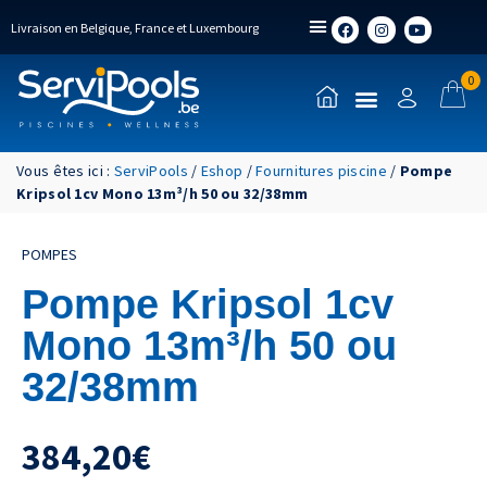
Livraison en Belgique, France et Luxembourg
0
Vous êtes ici :
ServiPools
/
Eshop
/
Fournitures piscine
/
Pompe
Kripsol 1cv Mono 13m³/h 50 ou 32/38mm
POMPES
Pompe Kripsol 1cv
Mono 13m³/h 50 ou
32/38mm
384,20
€