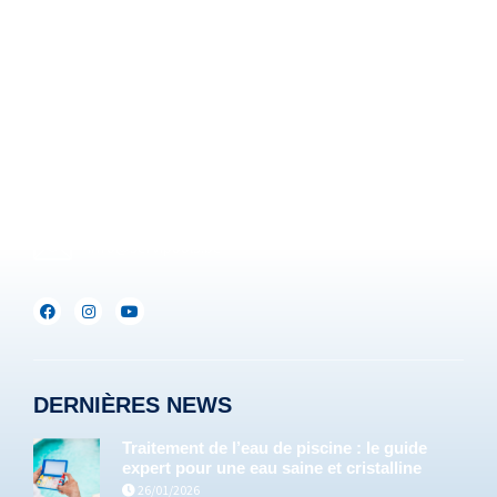
Z.I. Heppignies Est.
Rue Brigade Piron, 59
B-6220 Fleurus-Heppignies
Be :
+32(0)71/25.35.28
Lux :
+352(0)691.892.465
info@servipools.be
DERNIÈRES NEWS
Traitement de l’eau de piscine : le guide
expert pour une eau saine et cristalline
26/01/2026