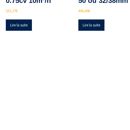
0.75cv 10m³/h
50 ou 32/38mm
533,27
€
404,49
€
Lire la suite
Lire la suite