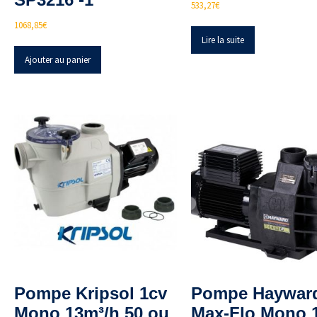
533,27
€
1068,85
€
Lire la suite
Ajouter au panier
Pompe Kripsol 1cv
Pompe Haywar
Mono 13m³/h 50 ou
Max-Flo Mono 