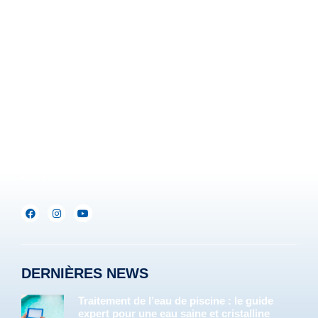
Z.I. Heppignies Est.
Rue Brigade Piron, 59
B-6220 Fleurus-Heppignies
Be :
+32(0)71/25.35.28
Lux :
+352(0)691.892.465
info@servipools.be
DERNIÈRES NEWS
Traitement de l’eau de piscine : le guide
expert pour une eau saine et cristalline