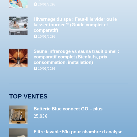
26/01/2026
Hivernage du spa : Faut-il le vider ou le
laisser tourner ? (Guide complet et
comparatif)
15/01/2026
Sauna infrarouge vs sauna traditionnel :
comparatif complet (Bienfaits, prix,
consommation, installation)
10/01/2026
TOP VENTES
Batterie Blue connect GO – plus
25,83
€
Filtre lavable 50u pour chambre d analyse