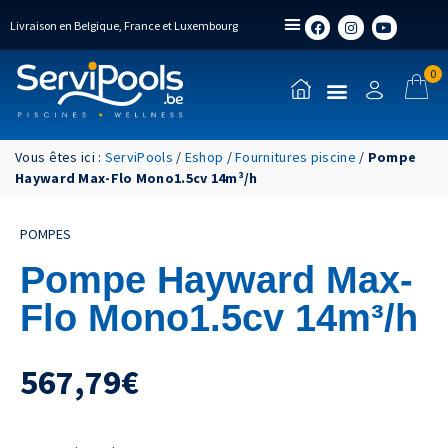
Livraison en Belgique, France et Luxembourg
0
Vous êtes ici :
ServiPools
/
Eshop
/
Fournitures piscine
/
Pompe
Hayward Max-Flo Mono1.5cv 14m³/h
POMPES
Pompe Hayward Max-
Flo Mono1.5cv 14m³/h
567,79
€