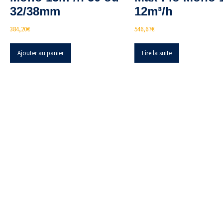
32/38mm
12m³/h
384,20
€
546,67
€
Ajouter au panier
Lire la suite