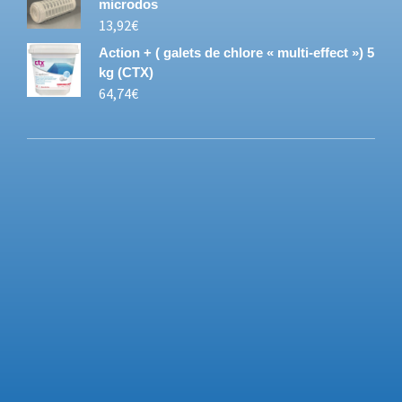
microdos
13,92
€
Action + ( galets de chlore « multi-effect ») 5
kg (CTX)
64,74
€