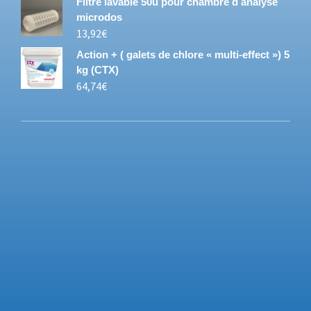
Filtre lavable 50u pour chambre d analyse
microdos
13,92
€
Action + ( galets de chlore « multi-effect ») 5
kg (CTX)
64,74
€