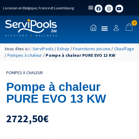
Livraison en Belgique, France et Luxembourg
0
Vous êtes ici :
ServiPools
/
Eshop
/
Fournitures piscine
/
Chauffage
/
Pompes à chaleur
/
Pompe à chaleur PURE EVO 13 KW
POMPES À CHALEUR
Pompe à chaleur
PURE EVO 13 KW
2722,50
€