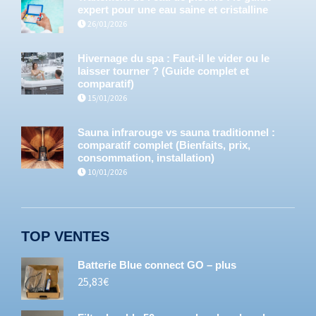
expert pour une eau saine et cristalline
26/01/2026
Hivernage du spa : Faut-il le vider ou le
laisser tourner ? (Guide complet et
comparatif)
15/01/2026
Sauna infrarouge vs sauna traditionnel :
comparatif complet (Bienfaits, prix,
consommation, installation)
10/01/2026
TOP VENTES
Batterie Blue connect GO – plus
25,83
€