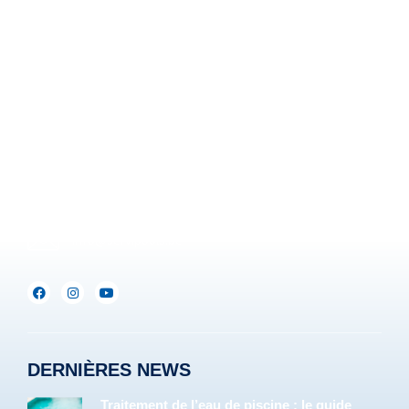
Z.I. Heppignies Est.
Rue Brigade Piron, 59
B-6220 Fleurus-Heppignies
Be :
+32(0)71/25.35.28
Lux :
+352(0)691.892.465
info@servipools.be
DERNIÈRES NEWS
Traitement de l’eau de piscine : le guide