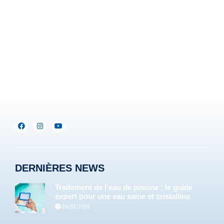
Rue Brigade Piron, 59
B-6220 Fleurus-Heppignies
Be :
+32(0)71/25.35.28
Lux :
+352(0)691.892.465
info@servipools.be
DERNIÈRES NEWS
Traitement de l’eau de piscine : le guide
expert pour une eau saine et cristalline
26/01/2026