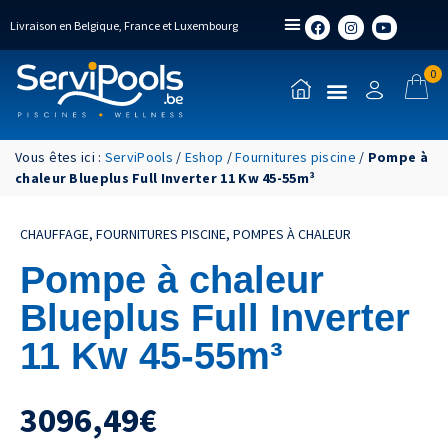
Livraison en Belgique, France et Luxembourg
0
Vous êtes ici :
ServiPools
/
Eshop
/
Fournitures piscine
/
Pompe à
chaleur Blueplus Full Inverter 11 Kw 45-55m³
CHAUFFAGE
,
FOURNITURES PISCINE
,
POMPES À CHALEUR
Pompe à chaleur
Blueplus Full Inverter
11 Kw 45-55m³
3096,49
€