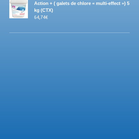
Action + ( galets de chlore « multi-effect ») 5
kg (CTX)
64,74
€