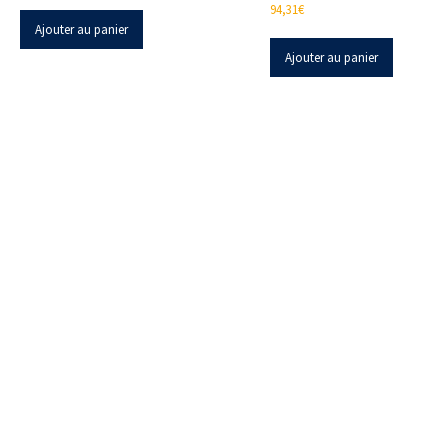
94,31
€
Ajouter au panier
Ajouter au panier
Z.I. Heppignies Est.