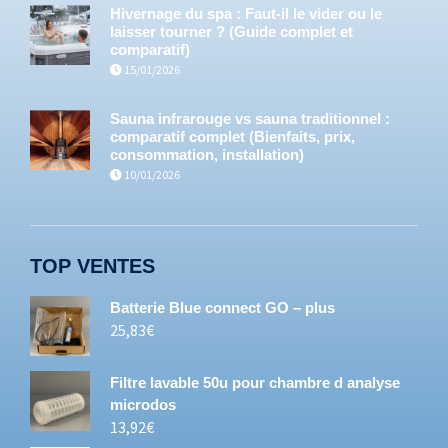
Hivernage du spa : Faut-il le vider ou le
laisser tourner ? (Guide complet et
comparatif)
15/01/2026
Sauna infrarouge vs sauna traditionnel :
comparatif complet (Bienfaits, prix,
consommation, installation)
10/01/2026
TOP VENTES
Batterie Blue connect GO – plus
25,83
€
Filtre lavable 50u pour chambre d analyse
microdos
13,92
€