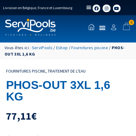
Livraison en Belgique, France et Luxembourg
0
Vous êtes ici :
ServiPools
/
Eshop
/
Fournitures piscine
/
PHOS-
OUT 3XL 1,6 KG
FOURNITURES PISCINE
,
TRAITEMENT DE L’EAU
PHOS-OUT 3XL 1,6
KG
77,11
€