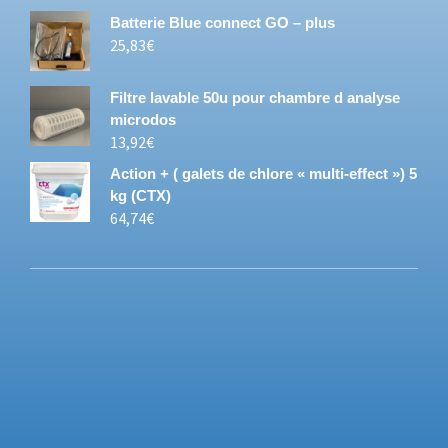
Batterie Blue connect GO – plus
25,83
€
Filtre lavable 50u pour chambre d analyse
microdos
13,92
€
Action + ( galets de chlore « multi-effect ») 5
kg (CTX)
64,74
€