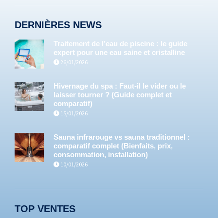
DERNIÈRES NEWS
Traitement de l’eau de piscine : le guide
expert pour une eau saine et cristalline
26/01/2026
Hivernage du spa : Faut-il le vider ou le
laisser tourner ? (Guide complet et
comparatif)
15/01/2026
Sauna infrarouge vs sauna traditionnel :
comparatif complet (Bienfaits, prix,
consommation, installation)
10/01/2026
TOP VENTES