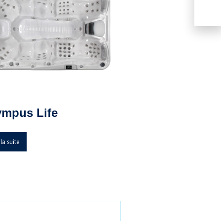
ympus Life
 la suite