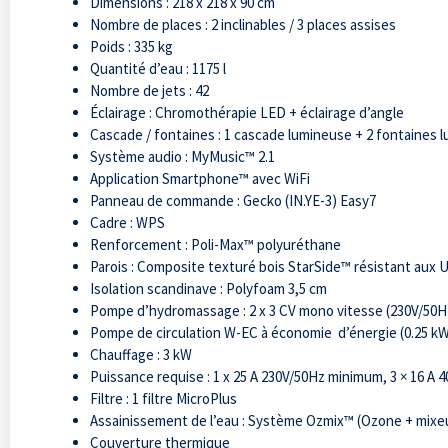
Dimensions : 218 x 218 x 90 cm
Nombre de places : 2 inclinables / 3 places assises
Poids : 335 kg
Quantité d’eau : 1175 l
Nombre de jets : 42
Éclairage : Chromothérapie LED + éclairage d’angle
Cascade / fontaines : 1 cascade lumineuse + 2 fontaines 
Système audio : MyMusic™ 2.1
Application Smartphone™ avec WiFi
Panneau de commande : Gecko (IN.YE-3) Easy7
Cadre : WPS
Renforcement : Poli-Max™ polyuréthane
Parois : Composite texturé bois StarSide™ résistant aux 
Isolation scandinave : Polyfoam 3,5 cm
Pompe d’hydromassage : 2 x 3 CV mono vitesse (230V/50H
Pompe de circulation W-EC à économie d’énergie (0.25 k
Chauffage : 3 kW
Puissance requise : 1 x 25 A 230V/50Hz minimum, 3 × 16 A
Filtre : 1 filtre MicroPlus
Assainissement de l’eau : Système Ozmix™ (Ozone + mixe
Couverture thermique