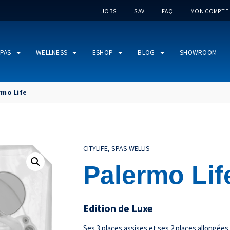
JOBS
SAV
FAQ
MON COMPTE
PAS
WELLNESS
ESHOP
BLOG
SHOWROOM
rmo Life
CITYLIFE
,
SPAS WELLIS
Palermo Lif
Edition de Luxe
Ses 3 places assises et ses 2 places allongées 