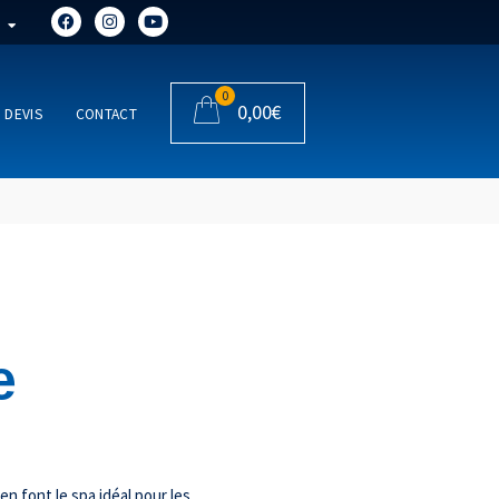
0
0,00
€
DEVIS
CONTACT
e
en font le spa idéal pour les