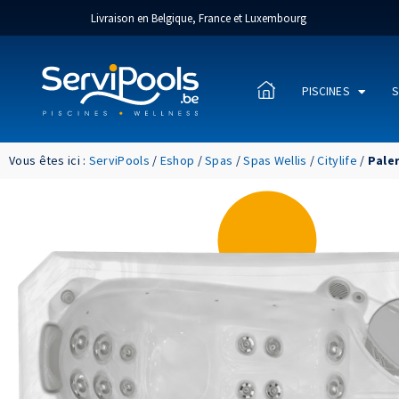
Livraison en Belgique, France et Luxembourg
PISCINES
S
Vous êtes ici :
ServiPools
/
Eshop
/
Spas
/
Spas Wellis
/
Citylife
/
Pale