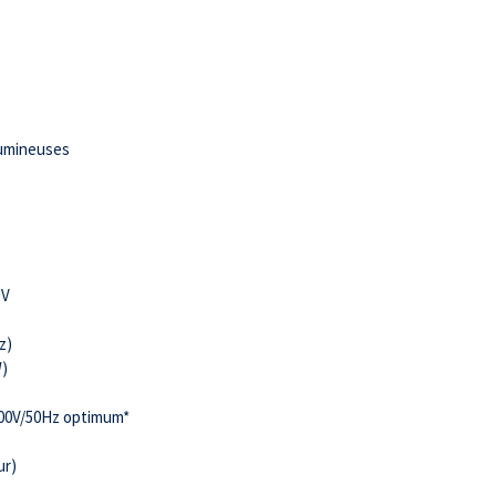
lumineuses
UV
z)
W)
 400V/50Hz optimum*
ur)