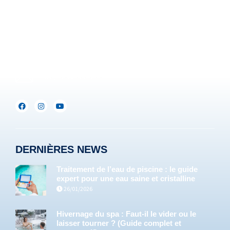
Be :
+32(0)71/25.35.28
Lux :
+352(0)691.892.465
info@servipools.be
DERNIÈRES NEWS
Traitement de l’eau de piscine : le guide
expert pour une eau saine et cristalline
26/01/2026
Hivernage du spa : Faut-il le vider ou le
laisser tourner ? (Guide complet et