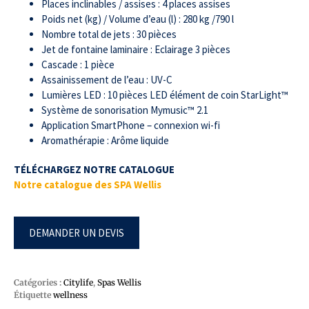
Places inclinables / assises : 4 places assises
Poids net (kg) / Volume d’eau (l) : 280 kg /790 l
Nombre total de jets : 30 pièces
Jet de fontaine laminaire : Eclairage 3 pièces
Cascade : 1 pièce
Assainissement de l’eau : UV-C
Lumières LED : 10 pièces LED élément de coin StarLight™
Système de sonorisation Mymusic™ 2.1
Application SmartPhone – connexion wi-fi
Aromathérapie : Arôme liquide
TÉLÉCHARGEZ NOTRE CATALOGUE
Notre catalogue des SPA Wellis
DEMANDER UN DEVIS
Catégories :
Citylife
,
Spas Wellis
Étiquette
wellness