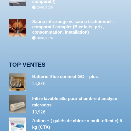
comparatif)
15/01/2026
Sauna infrarouge vs sauna traditionnel :
comparatif complet (Bienfaits, prix,
consommation, installation)
10/01/2026
TOP VENTES
Batterie Blue connect GO – plus
25,83
€
Filtre lavable 50u pour chambre d analyse
microdos
13,92
€
Action + ( galets de chlore « multi-effect ») 5
kg (CTX)