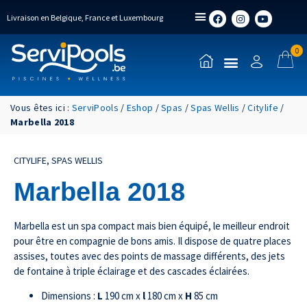
Livraison en Belgique, France et Luxembourg
0
Vous êtes ici :
ServiPools
/
Eshop
/
Spas
/
Spas Wellis
/
Citylife
/
Marbella 2018
CITYLIFE
,
SPAS WELLIS
Marbella 2018
Marbella est un spa compact mais bien équipé, le meilleur endroit
pour être en compagnie de bons amis. Il dispose de quatre places
assises, toutes avec des points de massage différents, des jets
de fontaine à triple éclairage et des cascades éclairées.
Dimensions :
L
190 cm x
l
180 cm x
H
85 cm