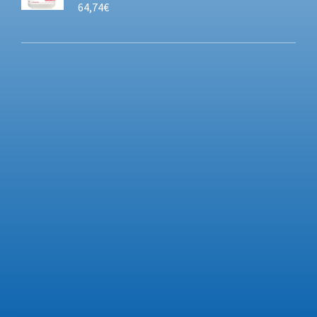
64,74
€