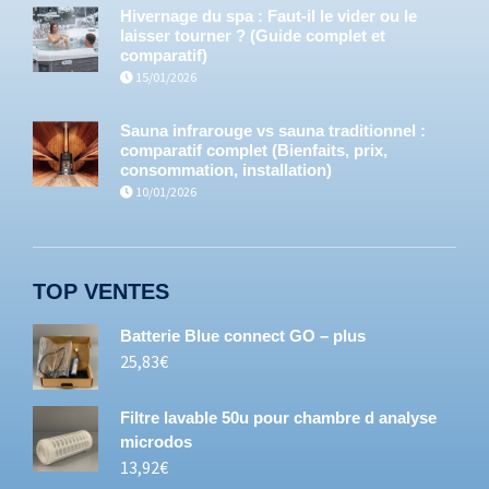
Hivernage du spa : Faut-il le vider ou le
laisser tourner ? (Guide complet et
comparatif)
15/01/2026
Sauna infrarouge vs sauna traditionnel :
comparatif complet (Bienfaits, prix,
consommation, installation)
10/01/2026
TOP VENTES
Batterie Blue connect GO – plus
25,83
€
Filtre lavable 50u pour chambre d analyse
microdos
13,92
€