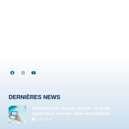
Rue Brigade Piron, 59
B-6220 Fleurus-Heppignies
Be :
+32(0)71/25.35.28
Lux :
+352(0)691.892.465
info@servipools.be
DERNIÈRES NEWS
Traitement de l’eau de piscine : le guide
expert pour une eau saine et cristalline
26/01/2026