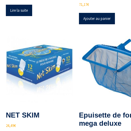
71,17
€
Lire la suite
Ajouter au panier
NET SKIM
Epuisette de f
mega deluxe
24,49
€