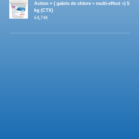
Action + ( galets de chlore « multi-effect ») 5
kg (CTX)
64,74
€