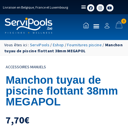
Livraison en Belgique, France et Luxembourg
0
Vous êtes ici :
ServiPools
/
Eshop
/
Fournitures piscine
/
Manchon
tuyau de piscine flottant 38mm MEGAPOL
ACCESSOIRES MANUELS
Manchon tuyau de
piscine flottant 38mm
MEGAPOL
7,70
€