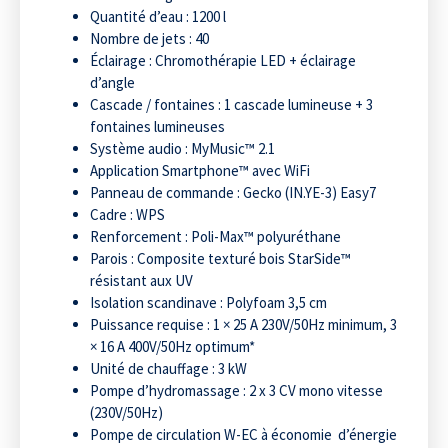
Quantité d’eau : 1200 l
Nombre de jets : 40
Éclairage : Chromothérapie LED + éclairage
d’angle
Cascade / fontaines : 1 cascade lumineuse + 3
fontaines lumineuses
Système audio : MyMusic™ 2.1
Application Smartphone™ avec WiFi
Panneau de commande : Gecko (IN.YE-3) Easy7
Cadre : WPS
Renforcement : Poli-Max™ polyuréthane
Parois : Composite texturé bois StarSide™
résistant aux UV
Isolation scandinave : Polyfoam 3,5 cm
Puissance requise : 1 × 25 A 230V/50Hz minimum, 3
× 16 A 400V/50Hz optimum*
Unité de chauffage : 3 kW
Pompe d’hydromassage : 2 x 3 CV mono vitesse
(230V/50Hz)
Pompe de circulation W-EC à économie d’énergie