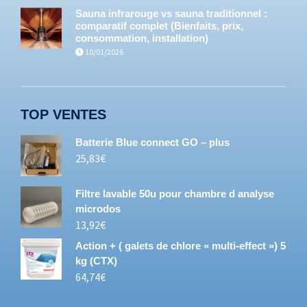
Sauna infrarouge vs sauna traditionnel :
comparatif complet (Bienfaits, prix,
consommation, installation)
10/01/2026
TOP VENTES
Batterie Blue connect GO – plus
25,83
€
Filtre lavable 50u pour chambre d analyse
microdos
13,92
€
Action + ( galets de chlore « multi-effect ») 5
kg (CTX)
64,74
€