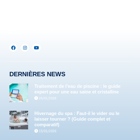
Lux :
+352(0)691.892.465
info@servipools.be
DERNIÈRES NEWS
Traitement de l’eau de piscine : le guide
expert pour une eau saine et cristalline
26/01/2026
Hivernage du spa : Faut-il le vider ou le
laisser tourner ? (Guide complet et
comparatif)
15/01/2026