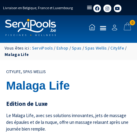
Livraison en Belgique, France et Luxembourg
0
Vous êtes ici :
ServiPools
/
Eshop
/
Spas
/
Spas Wellis
/
Citylife
/
Malaga Life
CITYLIFE
,
SPAS WELLIS
Malaga Life
Edition de Luxe
Le Malaga Life, avec ses solutions innovantes, jets de massage
des épaules et de la nuque, offre un massage relaxant après une
journée bien remplie.