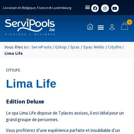
Livraison en Belgique, France et Luxembourg
0
Vous êtes ici :
ServiPools
/
Eshop
/
Spas
/
Spas Wellis
/
Citylife
/
Lima Life
CITYLIFE
Lima Life
Edition Deluxe
Le spa Lima Life dispose de 7 places assises, il est idéal pour un
grand groupe de personnes.
Vous profiterez d’une expérience parfaite et inoubliable d’un