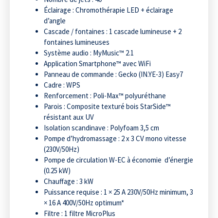
Éclairage : Chromothérapie LED + éclairage
d’angle
Cascade / fontaines : 1 cascade lumineuse + 2
fontaines lumineuses
Système audio : MyMusic™ 2.1
Application Smartphone™ avec WiFi
Panneau de commande : Gecko (IN.YE-3) Easy7
Cadre : WPS
Renforcement : Poli-Max™ polyuréthane
Parois : Composite texturé bois StarSide™
résistant aux UV
Isolation scandinave : Polyfoam 3,5 cm
Pompe d’hydromassage : 2 x 3 CV mono vitesse
(230V/50Hz)
Pompe de circulation W-EC à économie d’énergie
(0.25 kW)
Chauffage : 3 kW
Puissance requise : 1 × 25 A 230V/50Hz minimum, 3
× 16 A 400V/50Hz optimum*
Filtre : 1 filtre MicroPlus