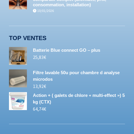
consommation, installation)
10/01/2026
TOP VENTES
Batterie Blue connect GO – plus
25,83
€
Filtre lavable 50u pour chambre d analyse
microdos
13,92
€
Action + ( galets de chlore « multi-effect ») 5
kg (CTX)
64,74
€