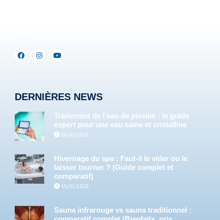
+352(0)691.892.465
info@servipools.be
DERNIÈRES NEWS
Traitement de l’eau de piscine : le guide
expert pour une eau saine et cristalline
26/01/2026
Hivernage du spa : Faut-il le vider ou le
laisser tourner ? (Guide complet et
comparatif)
15/01/2026
Sauna infrarouge vs sauna traditionnel :
comparatif complet (Bienfaits, prix,