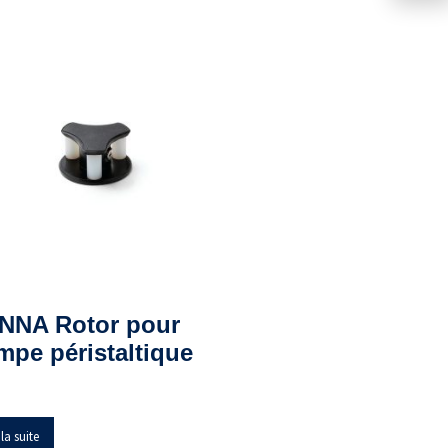
NNA Rotor pour
mpe péristaltique
 la suite