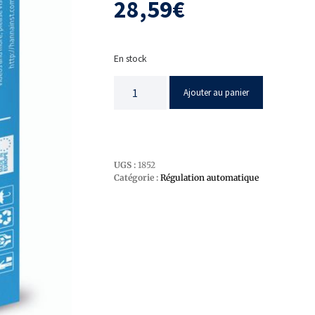
28,59
€
En stock
Ajouter au panier
UGS :
1852
Catégorie :
Régulation automatique