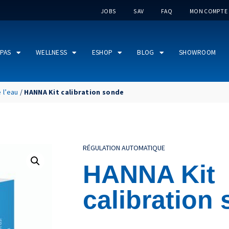
JOBS
SAV
FAQ
MON COMPTE
PAS
WELLNESS
ESHOP
BLOG
SHOWROOM
 l’eau
/
HANNA Kit calibration sonde
RÉGULATION AUTOMATIQUE
HANNA Kit
calibration