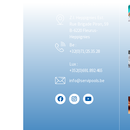
Z.I. Heppignies Est.
Rue Brigade Piron, 59
B-6220 Fleurus-
Heppignies
Be :
+32(0)71/25.35.28
Lux :
+352(0)691.892.465
info@servipools.be