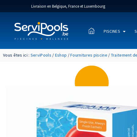
Livraison en Belgique, France et Luxembourg
PISCINES
S
Vous êtes ici :
ServiPools
/
Eshop
/
Fournitures piscine
/
Traitement de