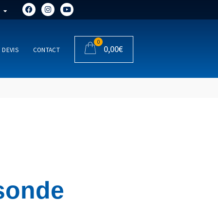
0
0,00
€
DEVIS
CONTACT
 sonde