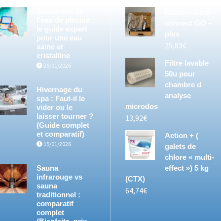
Traitement de
Batterie Blue
l’eau de piscine :
connect GO –
le guide expert
plus
pour une eau
25,83
€
saine et
cristalline
Filtre lavable
26/01/2026
50u pour
chambre d
Hivernage du
analyse
spa : Faut-il le
microdos
vider ou le
laisser tourner ?
13,92
€
(Guide complet
et comparatif)
Action + (
15/01/2026
galets de
chlore « multi-
Sauna
effect ») 5 kg
infrarouge vs
(CTX)
sauna
64,74
€
traditionnel :
comparatif
complet