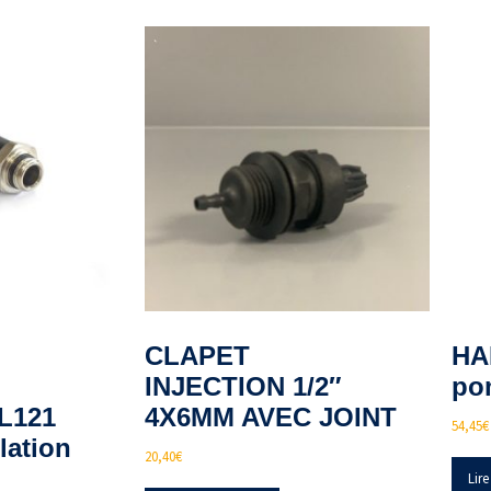
CLAPET
HA
INJECTION 1/2″
po
L121
4X6MM AVEC JOINT
54,45
€
lation
20,40
€
Lire