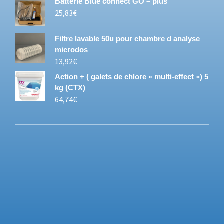
Batterie Blue connect GO – plus
25,83
€
Filtre lavable 50u pour chambre d analyse
microdos
13,92
€
Action + ( galets de chlore « multi-effect ») 5
kg (CTX)
64,74
€