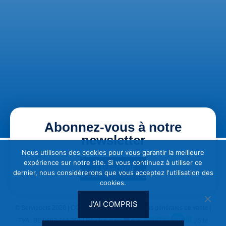
Abonnez-vous à notre
newsletter
Nous utilisons des cookies pour vous garantir la meilleure
expérience sur notre site. Si vous continuez à utiliser ce
JE M'ABONNE
dernier, nous considérerons que vous acceptez l'utilisation des
cookies.
J'AI COMPRIS
© Servipools 2026 |
CGU & Vie privée
|
Conditions générales de vente
|
TVA : BE 0692.764.201 | Réalisé avec
par
| Site