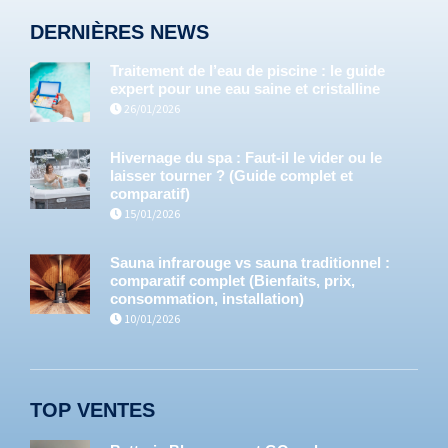
DERNIÈRES NEWS
Traitement de l’eau de piscine : le guide
expert pour une eau saine et cristalline
26/01/2026
Hivernage du spa : Faut-il le vider ou le
laisser tourner ? (Guide complet et
comparatif)
15/01/2026
Sauna infrarouge vs sauna traditionnel :
comparatif complet (Bienfaits, prix,
consommation, installation)
10/01/2026
TOP VENTES