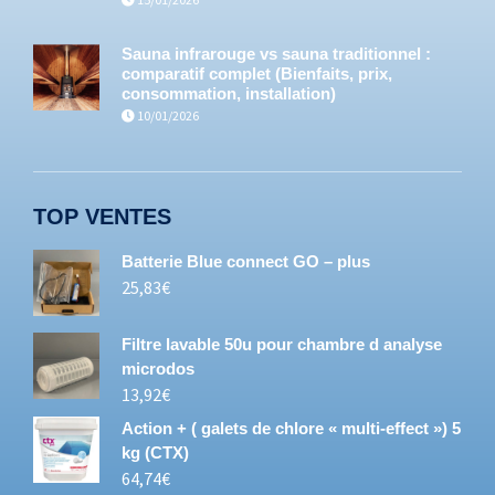
Sauna infrarouge vs sauna traditionnel :
comparatif complet (Bienfaits, prix,
consommation, installation)
10/01/2026
TOP VENTES
Batterie Blue connect GO – plus
25,83
€
Filtre lavable 50u pour chambre d analyse
microdos
13,92
€
Action + ( galets de chlore « multi-effect ») 5
kg (CTX)
64,74
€