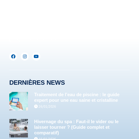
Be :
+32(0)71/25.35.28
Lux :
+352(0)691.892.465
info@servipools.be
DERNIÈRES NEWS
Traitement de l’eau de piscine : le guide
expert pour une eau saine et cristalline
26/01/2026
Hivernage du spa : Faut-il le vider ou le
laisser tourner ? (Guide complet et
comparatif)
15/01/2026