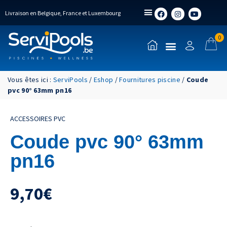
Livraison en Belgique, France et Luxembourg
0
Vous êtes ici :
ServiPools
/
Eshop
/
Fournitures piscine
/
Coude
pvc 90° 63mm pn16
ACCESSOIRES PVC
Coude pvc 90° 63mm
pn16
9,70
€