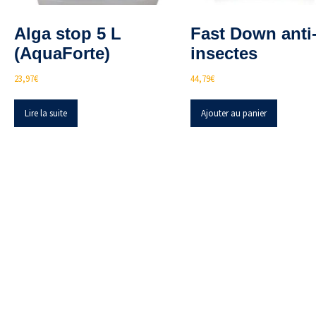
Alga stop 5 L
Fast Down anti
(AquaForte)
insectes
23,97
€
44,79
€
Lire la suite
Ajouter au panier