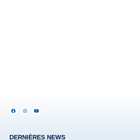
Z.I. Heppignies Est.
Rue Brigade Piron, 59
B-6220 Fleurus-Heppignies
Be :
+32(0)71/25.35.28
Lux :
+352(0)691.892.465
info@servipools.be
DERNIÈRES NEWS