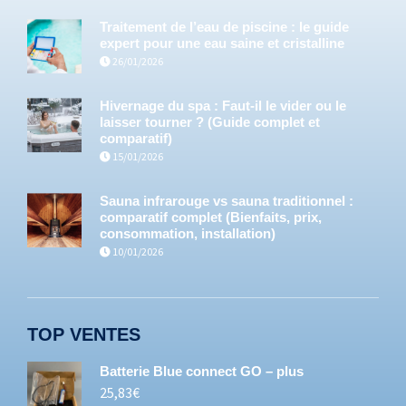
Traitement de l’eau de piscine : le guide
expert pour une eau saine et cristalline
26/01/2026
Hivernage du spa : Faut-il le vider ou le
laisser tourner ? (Guide complet et
comparatif)
15/01/2026
Sauna infrarouge vs sauna traditionnel :
comparatif complet (Bienfaits, prix,
consommation, installation)
10/01/2026
TOP VENTES
Batterie Blue connect GO – plus
25,83
€