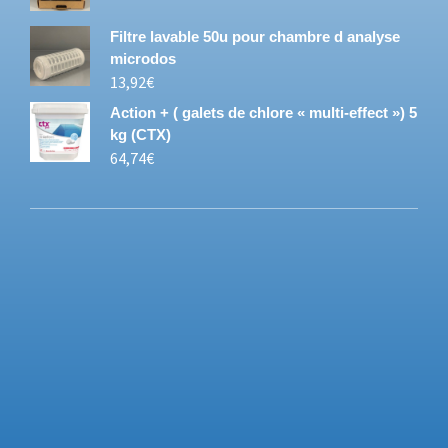
Filtre lavable 50u pour chambre d analyse
microdos
13,92
€
Action + ( galets de chlore « multi-effect ») 5
kg (CTX)
64,74
€