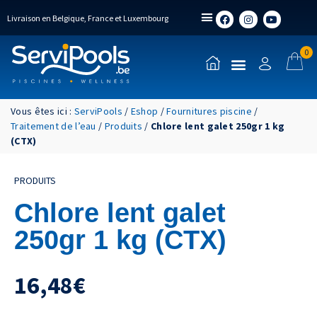
Livraison en Belgique, France et Luxembourg
0
Vous êtes ici :
ServiPools
/
Eshop
/
Fournitures piscine
/
Traitement de l’eau
/
Produits
/
Chlore lent galet 250gr 1 kg
(CTX)
PRODUITS
Chlore lent galet
250gr 1 kg (CTX)
16,48
€