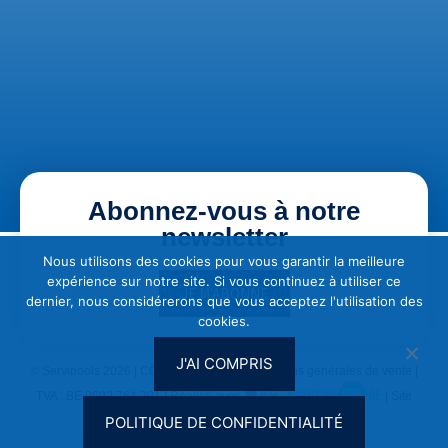
Abonnez-vous à notre
newsletter
Nous utilisons des cookies pour vous garantir la meilleure
expérience sur notre site. Si vous continuez à utiliser ce
JE M'ABONNE
dernier, nous considérerons que vous acceptez l'utilisation des
cookies.
J'AI COMPRIS
© Servipools 2026 |
CGU & Vie privée
|
Conditions générales de vente
|
TVA : BE 0692.764.201 | Réalisé avec
par
| Site
optimisé SEO par
Clef2web
POLITIQUE DE CONFIDENTIALITÉ