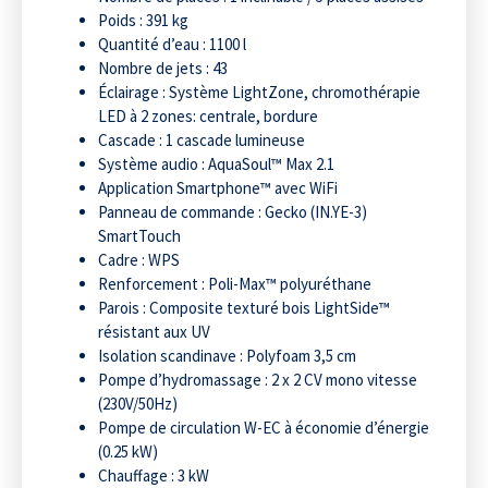
Poids : 391 kg
Quantité d’eau : 1100 l
Nombre de jets : 43
Éclairage : Système LightZone, chromothérapie
LED à 2 zones: centrale, bordure
Cascade : 1 cascade lumineuse
Système audio : AquaSoul™ Max 2.1
Application Smartphone™ avec WiFi
Panneau de commande : Gecko (IN.YE-3)
SmartTouch
Cadre : WPS
Renforcement : Poli-Max™ polyuréthane
Parois : Composite texturé bois LightSide™
résistant aux UV
Isolation scandinave : Polyfoam 3,5 cm
Pompe d’hydromassage : 2 x 2 CV mono vitesse
(230V/50Hz)
Pompe de circulation W-EC à économie d’énergie
(0.25 kW)
Chauffage : 3 kW