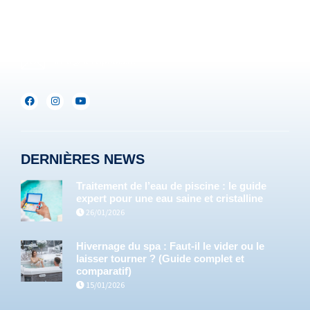
Lux :
+352(0)691.892.465
info@servipools.be
DERNIÈRES NEWS
Traitement de l’eau de piscine : le guide
expert pour une eau saine et cristalline
26/01/2026
Hivernage du spa : Faut-il le vider ou le
laisser tourner ? (Guide complet et
comparatif)
15/01/2026