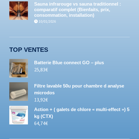
Sauna infrarouge vs sauna traditionnel :
comparatif complet (Bienfaits, prix,
consommation, installation)
10/01/2026
TOP VENTES
Batterie Blue connect GO – plus
25,83
€
Filtre lavable 50u pour chambre d analyse
microdos
13,92
€
Action + ( galets de chlore « multi-effect ») 5
kg (CTX)
64,74
€