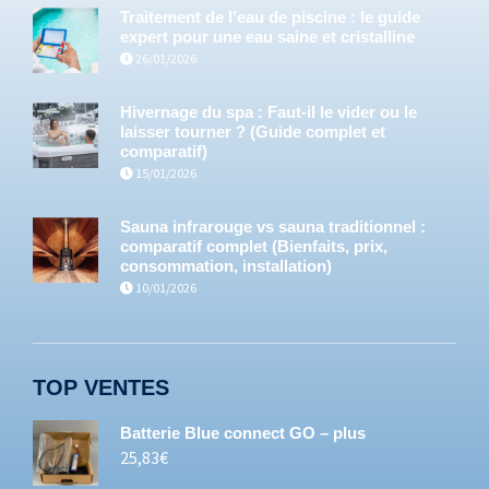
Traitement de l’eau de piscine : le guide
expert pour une eau saine et cristalline
26/01/2026
Hivernage du spa : Faut-il le vider ou le
laisser tourner ? (Guide complet et
comparatif)
15/01/2026
Sauna infrarouge vs sauna traditionnel :
comparatif complet (Bienfaits, prix,
consommation, installation)
10/01/2026
TOP VENTES
Batterie Blue connect GO – plus
25,83
€