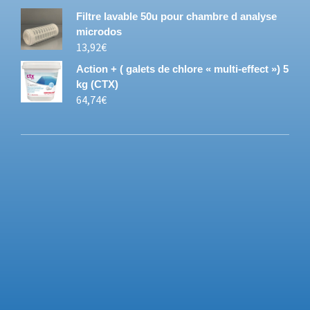
Filtre lavable 50u pour chambre d analyse
microdos
13,92
€
Action + ( galets de chlore « multi-effect ») 5
kg (CTX)
64,74
€