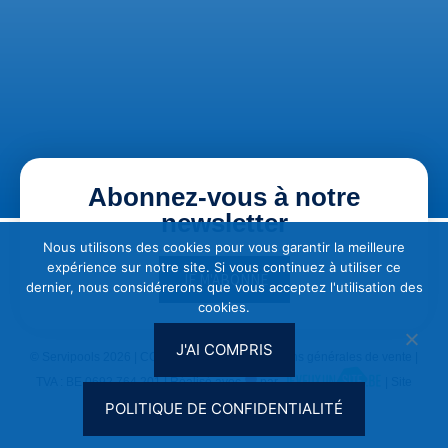
Abonnez-vous à notre
newsletter
Nous utilisons des cookies pour vous garantir la meilleure
expérience sur notre site. Si vous continuez à utiliser ce
JE M'ABONNE
dernier, nous considérerons que vous acceptez l'utilisation des
cookies.
J'AI COMPRIS
© Servipools 2026 |
CGU & Vie privée
|
Conditions générales de vente
|
TVA : BE 0692.764.201 | Réalisé avec
par
| Site
optimisé SEO par
Clef2web
POLITIQUE DE CONFIDENTIALITÉ