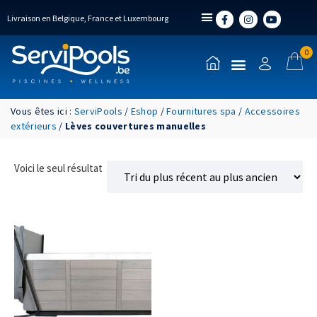
Livraison en Belgique, France et Luxembourg
0
Vous êtes ici :
ServiPools
/
Eshop
/
Fournitures spa
/
Accessoires
extérieurs
/
Lèves couvertures manuelles
Voici le seul résultat