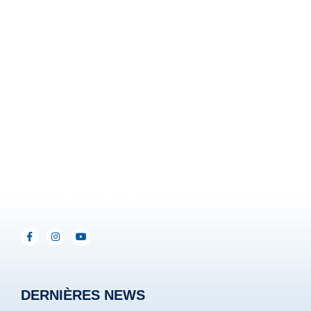
Z.I. Heppignies Est.
Rue Brigade Piron, 59
B-6220 Fleurus-Heppignies
Be :
+32(0)71/25.35.28
Lux :
+352(0)691.892.465
info@servipools.be
DERNIÈRES NEWS