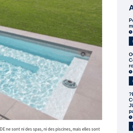
P
m
O
C
r
?
C
J
p
DE ne sont ni des spas, ni des piscines, mais elles sont