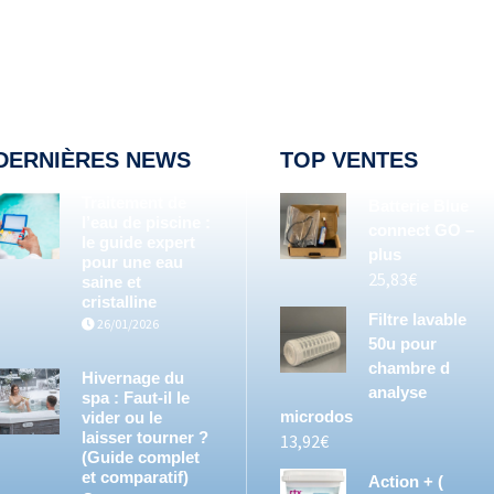
DERNIÈRES NEWS
TOP VENTES
Traitement de
Batterie Blue
l’eau de piscine :
connect GO –
le guide expert
plus
pour une eau
25,83
€
saine et
cristalline
Filtre lavable
26/01/2026
50u pour
chambre d
Hivernage du
analyse
spa : Faut-il le
microdos
vider ou le
laisser tourner ?
13,92
€
(Guide complet
et comparatif)
Action + (