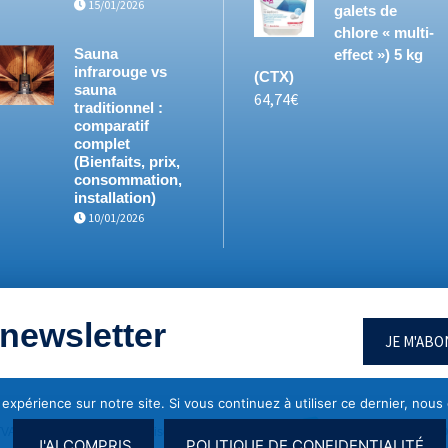
15/01/2026
galets de
chlore « multi-
Sauna
effect ») 5 kg
infrarouge vs
(CTX)
sauna
64,74
€
traditionnel :
comparatif
complet
(Bienfaits, prix,
consommation,
installation)
10/01/2026
newsletter
JE M'AB
 expérience sur notre site. Si vous continuez à utiliser ce dernier, nous
TVA : BE 0692.764.201 | Réalisé avec
par
| Site optimisé SE
J'AI COMPRIS
POLITIQUE DE CONFIDENTIALITÉ