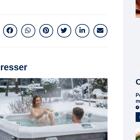
éresser
O
P
m