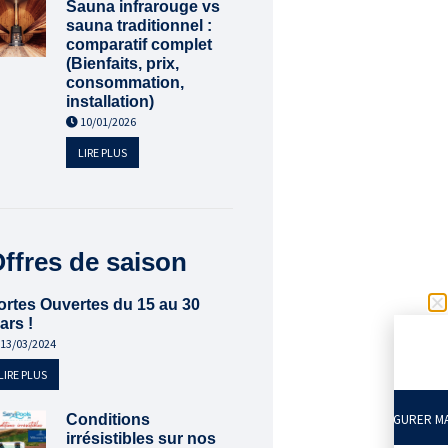
Sauna infrarouge vs
sauna traditionnel :
comparatif complet
(Bienfaits, prix,
consommation,
installation)
10/01/2026
LIRE PLUS
ffres de saison
ortes Ouvertes du 15 au 30
ars !
13/03/2024
LIRE PLUS
Conditions
CONFIGURER MA
irrésistibles sur nos