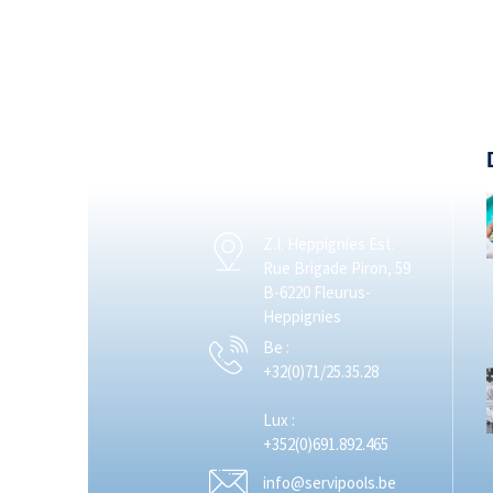
Z.I. Heppignies Est.
Rue Brigade Piron, 59
B-6220 Fleurus-
Heppignies
Be :
+32(0)71/25.35.28
Lux :
+352(0)691.892.465
info@servipools.be