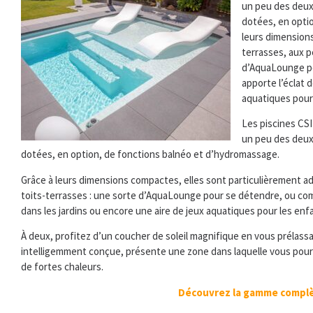
un peu des deux
dotées, en opti
leurs dimension
terrasses, aux p
d’AquaLounge po
apporte l’éclat d
aquatiques pour
Les piscines CSI
un peu des deux
dotées, en option, de fonctions balnéo et d’hydromassage.
Grâce à leurs dimensions compactes, elles sont particulièrement a
toits-terrasses : une sorte d’AquaLounge pour se détendre, ou com
dans les jardins ou encore une aire de jeux aquatiques pour les enf
À deux, profitez d’un coucher de soleil magnifique en vous prélassan
intelligemment conçue, présente une zone dans laquelle vous pourre
de fortes chaleurs.
Découvrez la gamme complèt