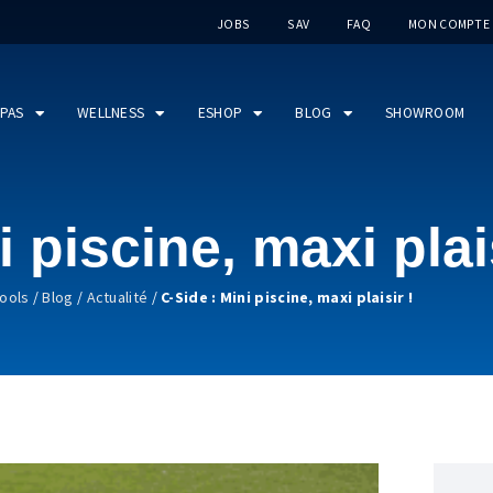
JOBS
SAV
FAQ
MON COMPTE
PAS
WELLNESS
ESHOP
BLOG
SHOWROOM
 piscine, maxi plais
ools
/
Blog
/
Actualité
/
C-Side : Mini piscine, maxi plaisir !